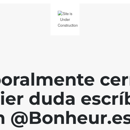
ralmente cerr
ier duda escr
 @Bonheur.es 