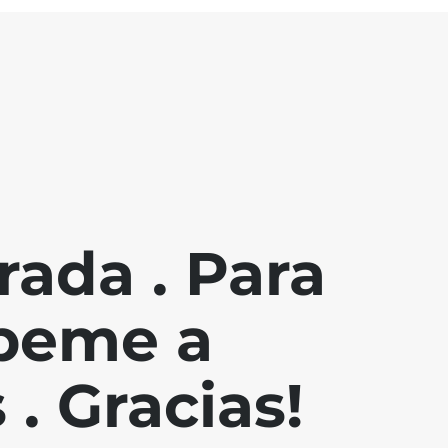
ada . Para
íbeme a
. Gracias!