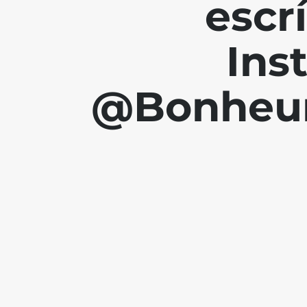
escr
Ins
@Bonheur.