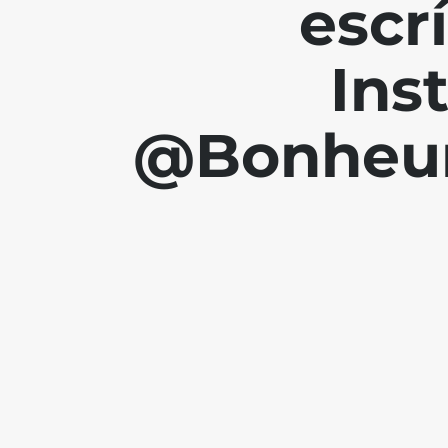
escr
Ins
@Bonheur.