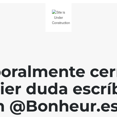
ralmente cerr
ier duda escr
 @Bonheur.es 