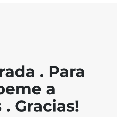
ada . Para
íbeme a
. Gracias!