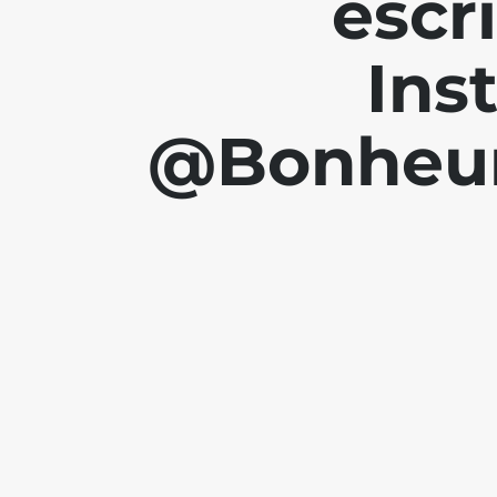
escr
Ins
@Bonheur.