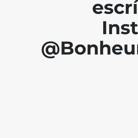
escr
Ins
@Bonheur.