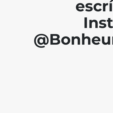
escr
Ins
@Bonheur.