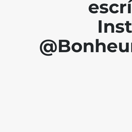
escr
Ins
@Bonheur.