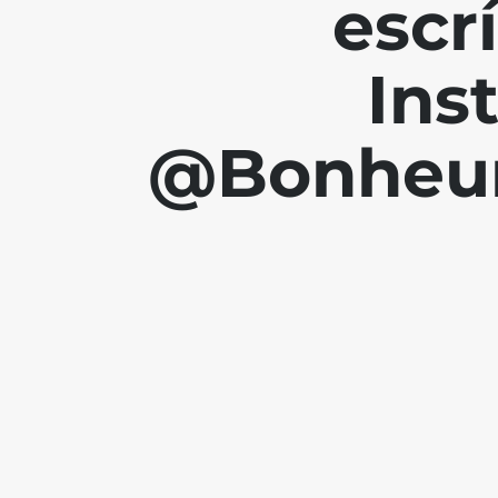
escr
Ins
@Bonheur.